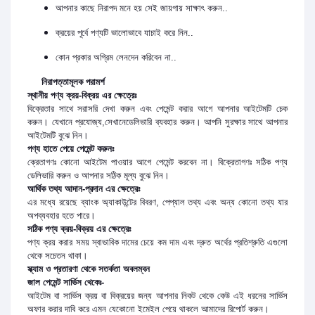
আপনার কাছে নিরাপদ মনে হয় সেই জায়গায় সাক্ষাৎ করুন..
ক্রয়ের পূর্বে পণ্যটি ভালোভাবে যাচাই করে নিন..
কোন প্রকার অগ্রিম লেনদেন করিবেন না..
নিরাপত্তামূলক পরামর্শ
স্থানীয় পণ্য ক্রয়-বিক্রয় এর ক্ষেত্রেঃ
বিক্রেতার সাথে সরাসরি দেখা করুন এবং পেমেন্ট করার আগে আপনার আইটেমটি চেক
করুন। যেখানে প্রযোজ্য,সেখানেডেলিভারি ব্যবহার করুন। আপনি সুরক্ষার সাথে আপনার
আইটেমটি বুঝে নিন।
পণ্য হাতে পেয়ে পেমেন্ট করুনঃ
ক্রেতাগণঃ কোনো আইটেম পাওয়ার আগে পেমেন্ট করবেন না। বিক্রেতাগণঃ সঠিক পণ্য
ডেলিভারি করুন ও আপনার সঠিক মূল্য বুঝে নিন।
আর্থিক তথ্য আদান-প্রদান এর ক্ষেত্রেঃ
এর মধ্যে রয়েছে ব্যাংক অ্যাকাউন্টের বিবরণ, পেপ্যাল তথ্য এবং অন্য কোনো তথ্য যার
অপব্যবহার হতে পারে।
সঠিক পণ্য ক্রয়-বিক্রয় এর ক্ষেত্রেঃ
পণ্য ক্রয় করার সময় স্বাভাবিক দামের চেয়ে কম দাম এবং দ্রুত অর্থের প্রতিশ্রুতি এগুলো
থেকে সচেতন থাকা।
স্ক্যাম ও প্রতারণা থেকে সতর্কতা অবলম্বন
জাল পেমেন্ট সার্ভিস থেকেঃ-
আইটেম বা সার্ভিস ক্রয় বা বিক্রয়ের জন্য আপনার নিকট থেকে কেউ এই ধরনের সার্ভিস
অফার করার দাবি করে এমন যেকোনো ইমেইল পেয়ে থাকলে আমাদের রিপোর্ট করুন।