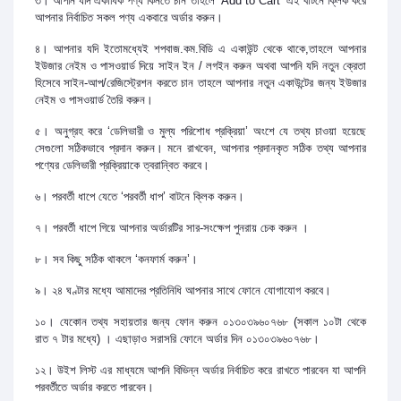
৩। আপনি যদি একাধিক পণ্য কিনতে চান তাহলে ‘Add to Cart’ এই বাটনে ক্লিক করে
আপনার নির্বাচিত সকল পণ্য একবারে অর্ডার করুন।
৪। আপনার যদি ইতোমধ্যেই শপবাজ.কম.বিডি এ একাউন্ট থেকে থাকে,তাহলে আপনার
ইউজার নেইম ও পাসওয়ার্ড দিয়ে সাইন ইন / লগইন করুন অথবা আপনি যদি নতুন ক্রেতা
হিসেবে সাইন-আপ/রেজিস্ট্রেশন করতে চান তাহলে আপনার নতুন একাউন্টের জন্য ইউজার
নেইম ও পাসওয়ার্ড তৈরি করুন।
৫। অনুগ্রহ করে ‘ডেলিভারী ও মুল্য পরিশোধ প্রক্রিয়া’ অংশে যে তথ্য চাওয়া হয়েছে
সেগুলো সঠিকভাবে প্রদান করুন। মনে রাখবেন, আপনার প্রদানকৃত সঠিক তথ্য আপনার
পণ্যের ডেলিভারী প্রক্রিয়াকে ত্বরান্বিত করবে।
৬। পরবর্তী ধাপে যেতে ‘পরবর্তী ধাপ’ বাটনে ক্লিক করুন।
৭। পরবর্তী ধাপে গিয়ে আপনার অর্ডারটির সার-সংক্ষেপ পুনরায় চেক করুন ।
৮। সব কিছু সঠিক থাকলে ‘কনফার্ম করুন’।
৯। ২৪ ঘণ্টার মধ্যে আমাদের প্রতিনিধি আপনার সাথে ফোনে যোগাযোগ করবে।
১০। যেকোন তথ্য সহায়তার জন্য ফোন করুন ০১৩০৩৯৬০৭৬৮ (সকাল ১০টা থেকে
রাত ৭ টার মধ্যে) । এছাড়াও সরাসরি ফোনে অর্ডার দিন ০১৩০৩৯৬০৭৬৮।
১২। উইশ লিস্ট এর মাধ্যমে আপনি বিভিন্ন অর্ডার নির্বাচিত করে রাখতে পারবেন যা আপনি
পরবর্তীতে অর্ডার করতে পারবেন।