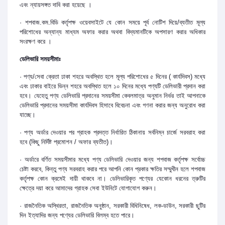
এবং ন্যায়সঙ্গত দাবি করা হয়েছে ।
· শপবাজ.কম.বিডি কর্তৃপক্ষ ওয়েবসাইটে যে কোন সময়ে পূর্ব নোটিশ দিয়ে/ব্যতীত মূল্য
পরিশোধের অন্যান্য মাধ্যম অফার করার অথবা বিদ্যমানটিকে অপসারণ করার অধিকার
সংরক্ষণ করে ।
ডেলিভারি সময়সীমাঃ
· পণ্য/সেবা ক্রেতা ঢাকা শহরে অবস্থিত হলে মূল্য পরিশোধের ৫ দিনের ( কার্যদিবস) মধ্যে
এবং ঢাকার বাইরে ভিন্ন শহরে অবস্থিত হলে ১০ দিনের মধ্যে পণ্যটি ডেলিভারী প্রদান করা
হবে। যেহেতু পণ্য ডেলিভারি প্রদানের সময়সীমা কেবলমাত্র অনুমান নির্ভর তাই আপনাকে
ডেলিভারি প্রদানের সময়সীমা কার্যদিবস হিসাবে বিবেচনা এবং গণনা করার জন্য অনুরোধ করা
যাচ্ছে।
· পণ্য অর্ডার দেওয়ার পর গ্রাহক প্রদত্ত নির্ধারিত ঠিকানায় সর্বনিম্ন চার্জে সরবরাহ করা
হবে (কিছু নির্দিষ্ট প্রমোশন / অফার ব্যতীত)।
· অর্ডারে বর্ণিত সময়সীমার মধ্যে পণ্য ডেলিভারি দেওয়ার জন্য শপবাজ কর্তৃপক্ষ সর্বোচ্চ
চেষ্টা করবে, কিন্তু পণ্য সরবরাহ করার পরে আপনি কোন প্রকার ক্ষতির সম্মুখীন হলে শপবাজ
কর্তৃপক্ষ কোন ক্রমেই দায়ী থাকবে না। ডেলিভারিকৃত পণ্যের যেকোন ধরনের ত্রুটির
ক্ষেত্রে দয়া করে আমাদের গ্রাহক সেবা ইউনিটে যোগাযোগ করুন।
· রাজনৈতিক অস্থিরতা, রাজনৈতিক অনুষ্ঠান, সরকারী বিধিনিষেধ, লক-ডাউন, সরকারী ছুটির
দিন ইত্যাদির জন্য পণ্যের ডেলিভারি বিলম্ব হতে পারে।