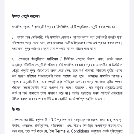
কিভাবে পেমেন্ট করবেন?
সম্মানিত ক্রেতা / ক্লায়েন্ট / গ্রাহক নিম্মলিখিত দুইটি পদ্ধতিতে পেমেন্ট করতে পারবেন:
১। ক্যাশ অন ডেলিভারী: যদি সম্মানিত ক্রেতা / গ্রাহক ক্যাশ অন ডেলিভারী পদ্ধতি মূল্য
পরিশোধের জন্য বেছে নেন, তবে আমাদের ডেলিভারীম্যানকে নগদ অর্থ প্রদান করতে হবে।
সময়মতো মূল্য পরিশোধে ব্যর্থ হলে আপনার আদেশ বাতিল হয়ে যাবে।
২। মোবাইল ফিনান্সিয়াল সার্ভিসেস / ডিজিটাল পেমেন্ট: বিকাশ, নগদ, রকেট অথবা
অন্নান্য ডিজিটাল পেমেন্ট সিস্টেমস। যদি সম্মানিত ক্রেতা / গ্রাহক অনলাইন বা ডিজিটাল
পেমেন্ট পদ্ধতি মূল্য পরিশোধের জন্য বেছে নেন, তবে অর্থ প্রদানটি আমাদের তৃতীয় পক্ষের
অর্থ প্রদান পরিসেবা সরবরাহকারী দ্বারা প্রসেস করা হবে। আমাদের সম্মানিত গ্রাহক /
ক্রেতার অনুমতি নিয়ে, তার পেমেন্ট তথ্য ভবিষ্যত অর্ডারের জন্য আমাদের তৃতীয় পক্ষের
পরিসেবা সরবরাহকারীর কাছে সংরক্ষণ করা হবে। জিতবেন . কম কর্তৃপক্ষ ক্রেডিট/ডেবিট
কার্ড বা অর্থ প্রদানের তথ্য সংরক্ষণ করে না। অর্ডার প্রদানের জন্য গ্রাহক/ ক্রেতাকে
নিশ্চিত করতে হবে যে তার ডেবিট এবং ক্রেডিট কার্ডে পর্যাপ্ত তহবিল রয়েছে।
বিঃ দ্রঃ
· শপবাজ.কম.বিডি কর্তৃপক্ষ ই-সাইটে প্রদত্ত অর্থ সংক্রান্ত দায়বদ্ধতা বহন করে, তাছাড়া
রিফান্ড, এক্সচেঞ্জ, চার্জব্যাকস, বাতিলকরণ, এবং বিরোধ নিষ্পত্তি সংক্রান্ত দায়বদ্ধতাও
বহন করে, তবে শর্ত থাকে যে, বৈধ Terms & Conditions অনুসারে একটি যুক্তিযুক্ত