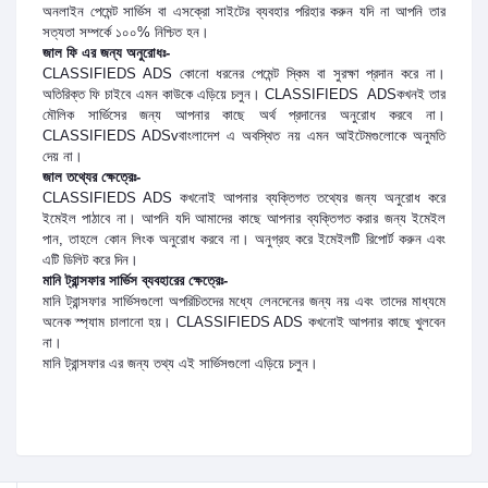
অনলাইন পেমেন্ট সার্ভিস বা এসক্রো সাইটের ব্যবহার পরিহার করুন যদি না আপনি তার
সত্যতা সম্পর্কে ১০০% নিশ্চিত হন।
জাল ফি এর জন্য অনুরোধঃ-
CLASSIFIEDS ADS কোনো ধরনের পেমেন্ট স্কিম বা সুরক্ষা প্রদান করে না।
অতিরিক্ত ফি চাইবে এমন কাউকে এড়িয়ে চলুন। CLASSIFIEDS ADSকখনই তার
মৌলিক সার্ভিসের
জন্য আপনার কাছে অর্থ প্রদানের অনুরোধ করবে না।
CLASSIFIEDS ADSvবাংলাদেশ এ অবস্থিত নয় এমন আইটেমগুলোকে অনুমতি
দেয় না।
জাল তথ্যের ক্ষেত্রেঃ-
CLASSIFIEDS ADS কখনোই আপনার ব্যক্তিগত তথ্যের জন্য অনুরোধ করে
ইমেইল পাঠাবে না। আপনি যদি আমাদের কাছে আপনার ব্যক্তিগত করার জন্য ইমেইল
পান,
তাহলে কোন লিংক অনুরোধ করবে না। অনুগ্রহ করে ইমেইলটি রিপোর্ট করুন এবং
এটি ডিলিট করে দিন।
মানি ট্রান্সফার সার্ভিস ব্যবহারের ক্ষেত্রেঃ-
মানি ট্রান্সফার সার্ভিসগুলো অপরিচিতদের মধ্যে লেনদেনের জন্য নয় এবং তাদের মাধ্যমে
অনেক স্প্যাম চালানো হয়। CLASSIFIEDS ADS কখনোই আপনার কাছে খুলবেন
না।
মানি ট্রান্সফার এর জন্য তথ্য এই সার্ভিসগুলো এড়িয়ে চলুন।