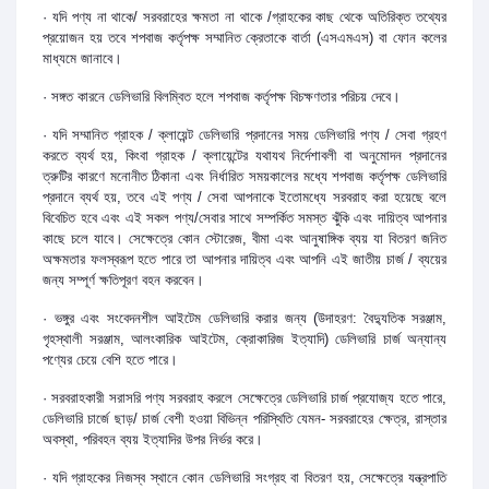
· যদি পণ্য না থাকে/ সরবরাহের ক্ষমতা না থাকে /গ্রাহকের কাছ থেকে অতিরিক্ত তথ্যের
প্রয়োজন হয় তবে শপবাজ কর্তৃপক্ষ সম্মানিত ক্রেতাকে বার্তা (এসএমএস) বা ফোন কলের
মাধ্যমে জানাবে।
· সঙ্গত কারনে ডেলিভারি বিলম্বিত হলে শপবাজ কর্তৃপক্ষ বিচক্ষণতার পরিচয় দেবে।
· যদি সম্মানিত গ্রাহক / ক্লায়েন্ট ডেলিভারি প্রদানের সময় ডেলিভারি পণ্য / সেবা গ্রহণ
করতে ব্যর্থ হয়, কিংবা গ্রাহক / ক্লায়েন্টের যথাযথ নির্দেশাবলী বা অনুমোদন প্রদানের
ত্রুটির কারণে মনোনীত ঠিকানা এবং নির্ধারিত সময়কালের মধ্যে শপবাজ কর্তৃপক্ষ ডেলিভারি
প্রদানে ব্যর্থ হয়, তবে এই পণ্য / সেবা আপনাকে ইতোমধ্যে সরবরাহ করা হয়েছে বলে
বিবেচিত হবে এবং এই সকল পণ্য/সেবার সাথে সম্পর্কিত সমস্ত ঝুঁকি এবং দায়িত্ব আপনার
কাছে চলে যাবে। সেক্ষেত্রে কোন স্টোরেজ, বীমা এবং আনুষাঙ্গিক ব্যয় যা বিতরণ জনিত
অক্ষমতার ফলস্বরূপ হতে পারে তা আপনার দায়িত্ব এবং আপনি এই জাতীয় চার্জ / ব্যয়ের
জন্য সম্পূর্ণ ক্ষতিপূরণ বহন করবেন।
· ভঙ্গুর এবং সংবেদনশীল আইটেম ডেলিভারি করার জন্য (উদাহরণ: বৈদ্যুতিক সরঞ্জাম,
গৃহস্থালী সরঞ্জাম, আলংকারিক আইটেম, ক্রোকারিজ ইত্যাদি) ডেলিভারি চার্জ অন্যান্য
পণ্যের চেয়ে বেশি হতে পারে।
· সরবরাহকারী সরাসরি পণ্য সরবরাহ করলে সেক্ষেত্রে ডেলিভারি চার্জ প্রযোজ্য হতে পারে,
ডেলিভারি চার্জে ছাড়/ চার্জ বেশী হওয়া বিভিন্ন পরিস্থিতি যেমন- সরবরাহের ক্ষেত্র, রাস্তার
অবস্থা, পরিবহন ব্যয় ইত্যাদির উপর নির্ভর করে।
· যদি গ্রাহকের নিজস্ব স্থানে কোন ডেলিভারি সংগ্রহ বা বিতরণ হয়, সেক্ষেত্রে যন্ত্রপাতি