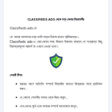
CLASSIFIEDS ADS থেকে পণ্য কেনার নিয়মাবলীঃ
Classifieds ads-থে
কে আমরা আপনাদের তথ্য যতটা সম্ভব নিরাপদ রাখতে প্রতিজ্ঞাবদ্ধ।
Classifieds ads-এ বেচা-কেনার সময় কিভাবে নিরাপদে থাকবেন সে সংক্রান্ত কিছু
নিরাপত্তামূলক পরামর্শ যা এখানে দেওয়া হলো।
সেফটি টিপস
ক্রয়ের আগে আইটেম সম্পর্কে বিস্তারিত জানতে বিক্রেতার সাথে চ্যাট/কল
করুন..
যে কোনো লোভনীয় অফার থেকে বিরত থাকুন..
লেন-দেনের পূর্বে একে অপরের সম্পর্কে ভালোভাবে জানুন..